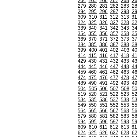
264
265
266
267
268
2
279
280
281
282
283
2
294
295
296
297
298
2
309
310
311
312
313
31
324
325
326
327
328
3
339
340
341
342
343
3
354
355
356
357
358
3
369
370
371
372
373
3
384
385
386
387
388
3
399
400
401
402
403
4
414
415
416
417
418
4
429
430
431
432
433
4
444
445
446
447
448
4
459
460
461
462
463
4
474
475
476
477
478
4
489
490
491
492
493
4
504
505
506
507
508
5
519
520
521
522
523
5
534
535
536
537
538
5
549
550
551
552
553
5
564
565
566
567
568
5
579
580
581
582
583
5
594
595
596
597
598
5
609
610
611
612
613
61
624
625
626
627
628
6