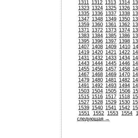
1311
1312
1313
1314
13
1323
1324
1325
1326
1
1335
1336
1337
1338
1
1347
1348
1349
1350
1
1359
1360
1361
1362
1
1371
1372
1373
1374
1
1383
1384
1385
1386
1
1395
1396
1397
1398
1
1407
1408
1409
1410
1
1419
1420
1421
1422
1
1431
1432
1433
1434
1
1443
1444
1445
1446
1
1455
1456
1457
1458
1
1467
1468
1469
1470
1
1479
1480
1481
1482
1
1491
1492
1493
1494
1
1503
1504
1505
1506
1
1515
1516
1517
1518
1
1527
1528
1529
1530
1
1539
1540
1541
1542
1
1551
1552
1553
1554
следующая →