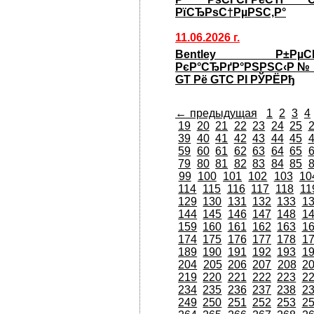
РїСЂРѕС†РµРЅС‚Р°
11.06.2026 г.
Bentley Р±РµСЃР
РєР°СЂРґР°РЅРЅС‹Р№ Р
GT Рё GTC РІ РЎРЁРђ
← предыдущая
1
2
3
4
19
20
21
22
23
24
25
39
40
41
42
43
44
45
59
60
61
62
63
64
65
79
80
81
82
83
84
85
99
100
101
102
103
10
114
115
116
117
118
11
129
130
131
132
133
1
144
145
146
147
148
1
159
160
161
162
163
1
174
175
176
177
178
1
189
190
191
192
193
1
204
205
206
207
208
2
219
220
221
222
223
2
234
235
236
237
238
2
249
250
251
252
253
2