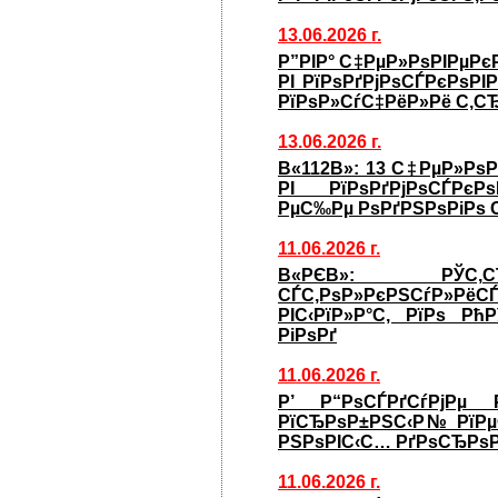
13.06.2026 г.
Р”РІР° С‡РµР»РѕРІРµРє
РІ РїРѕРґРјРѕСЃРєРѕР
РїРѕР»СѓС‡РёР»Рё С‚СЂ
13.06.2026 г.
В«112В»: 13 С‡РµР»РѕР
РІ РїРѕРґРјРѕСЃРєРѕ
РµС‰Рµ РѕРґРЅРѕРіРѕ С
11.06.2026 г.
В«РЄВ»: РЎС
СЃС‚РѕР»РєРЅСѓР»РёС
РІС‹РїР»Р°С‚ РїРѕ Р
РіРѕРґ
11.06.2026 г.
Р’ Р“РѕСЃРґСѓРјРµ Р
РїСЂРѕР±РЅС‹Р№ РїРµ
РЅРѕРІС‹С… РґРѕСЂРѕ
11.06.2026 г.