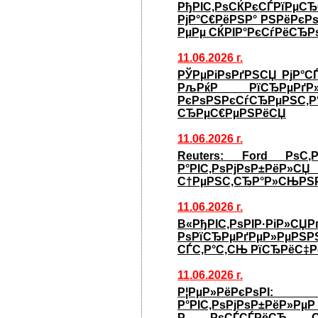
РђРІС‚РѕСЌРєСЃРїРµС
РјР°С€РёРЅР° РЅРёРєРѕ
РµРµ СЌРІР°РєСѓРёСЂР
11.06.2026 г.
РЎРµРіРѕРґРЅСЏ РјР°СЃ
РљРќР РїСЂРµРґР»Р°
РєРѕРЅРєСѓСЂРµРЅ
СЂРµС€РµРЅРёСЏ
11.06.2026 г.
Reuters: Ford РѕС‚
Р°РІС‚РѕРјРѕР±Рё
С†РµРЅС‚СЂР°Р»СЊРЅ
11.06.2026 г.
В«РђРІС‚РѕРІР·РіР»
РѕРїСЂРµРґРµР»РµРЅР
СЃС‚Р°С‚СЊ РїСЂРёС‡
11.06.2026 г.
Р¦РµР»РёРєРѕРІ
Р°РІС‚РѕРјРѕР±Рё
Р РѕСЃСЃРёСЋ СЃ