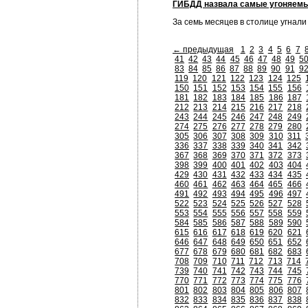
ГИБДД назвала самые угоняем
За семь месяцев в столице угнал
← предыдущая
1
2
3
4
5
6
7
41
42
43
44
45
46
47
48
49
5
83
84
85
86
87
88
89
90
91
9
119
120
121
122
123
124
125
150
151
152
153
154
155
156
181
182
183
184
185
186
187
212
213
214
215
216
217
218
243
244
245
246
247
248
249
274
275
276
277
278
279
280
305
306
307
308
309
310
311
336
337
338
339
340
341
342
367
368
369
370
371
372
373
398
399
400
401
402
403
404
429
430
431
432
433
434
435
460
461
462
463
464
465
466
491
492
493
494
495
496
497
522
523
524
525
526
527
528
553
554
555
556
557
558
559
584
585
586
587
588
589
590
615
616
617
618
619
620
621
646
647
648
649
650
651
652
677
678
679
680
681
682
683
708
709
710
711
712
713
714
739
740
741
742
743
744
745
770
771
772
773
774
775
776
801
802
803
804
805
806
807
832
833
834
835
836
837
838