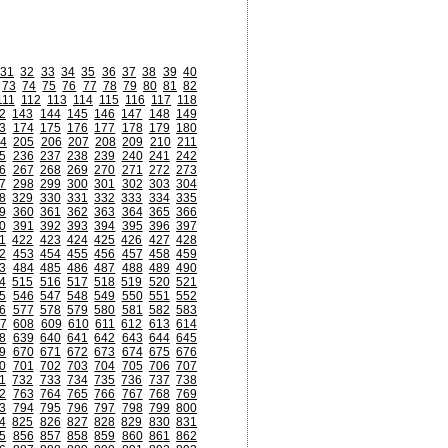
31
32
33
34
35
36
37
38
39
40
73
74
75
76
77
78
79
80
81
82
111
112
113
114
115
116
117
118
2
143
144
145
146
147
148
149
3
174
175
176
177
178
179
180
4
205
206
207
208
209
210
211
5
236
237
238
239
240
241
242
6
267
268
269
270
271
272
273
7
298
299
300
301
302
303
304
8
329
330
331
332
333
334
335
9
360
361
362
363
364
365
366
0
391
392
393
394
395
396
397
1
422
423
424
425
426
427
428
2
453
454
455
456
457
458
459
3
484
485
486
487
488
489
490
4
515
516
517
518
519
520
521
5
546
547
548
549
550
551
552
6
577
578
579
580
581
582
583
7
608
609
610
611
612
613
614
8
639
640
641
642
643
644
645
9
670
671
672
673
674
675
676
0
701
702
703
704
705
706
707
1
732
733
734
735
736
737
738
2
763
764
765
766
767
768
769
3
794
795
796
797
798
799
800
4
825
826
827
828
829
830
831
5
856
857
858
859
860
861
862