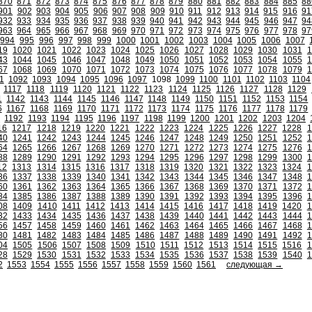
870
871
872
873
874
875
876
877
878
879
880
881
882
883
884
885
88
901
902
903
904
905
906
907
908
909
910
911
912
913
914
915
916
91
932
933
934
935
936
937
938
939
940
941
942
943
944
945
946
947
94
963
964
965
966
967
968
969
970
971
972
973
974
975
976
977
978
97
994
995
996
997
998
999
1000
1001
1002
1003
1004
1005
1006
1007
19
1020
1021
1022
1023
1024
1025
1026
1027
1028
1029
1030
1031
1
43
1044
1045
1046
1047
1048
1049
1050
1051
1052
1053
1054
1055
1
67
1068
1069
1070
1071
1072
1073
1074
1075
1076
1077
1078
1079
1
1
1092
1093
1094
1095
1096
1097
1098
1099
1100
1101
1102
1103
1104
1117
1118
1119
1120
1121
1122
1123
1124
1125
1126
1127
1128
1129
1
1142
1143
1144
1145
1146
1147
1148
1149
1150
1151
1152
1153
1154
6
1167
1168
1169
1170
1171
1172
1173
1174
1175
1176
1177
1178
1179
1
1192
1193
1194
1195
1196
1197
1198
1199
1200
1201
1202
1203
1204
16
1217
1218
1219
1220
1221
1222
1223
1224
1225
1226
1227
1228
1
40
1241
1242
1243
1244
1245
1246
1247
1248
1249
1250
1251
1252
1
64
1265
1266
1267
1268
1269
1270
1271
1272
1273
1274
1275
1276
1
88
1289
1290
1291
1292
1293
1294
1295
1296
1297
1298
1299
1300
1
12
1313
1314
1315
1316
1317
1318
1319
1320
1321
1322
1323
1324
1
36
1337
1338
1339
1340
1341
1342
1343
1344
1345
1346
1347
1348
1
60
1361
1362
1363
1364
1365
1366
1367
1368
1369
1370
1371
1372
1
84
1385
1386
1387
1388
1389
1390
1391
1392
1393
1394
1395
1396
1
08
1409
1410
1411
1412
1413
1414
1415
1416
1417
1418
1419
1420
1
32
1433
1434
1435
1436
1437
1438
1439
1440
1441
1442
1443
1444
1
56
1457
1458
1459
1460
1461
1462
1463
1464
1465
1466
1467
1468
1
80
1481
1482
1483
1484
1485
1486
1487
1488
1489
1490
1491
1492
1
04
1505
1506
1507
1508
1509
1510
1511
1512
1513
1514
1515
1516
1
28
1529
1530
1531
1532
1533
1534
1535
1536
1537
1538
1539
1540
1
2
1553
1554
1555
1556
1557
1558
1559
1560
1561
следующая →