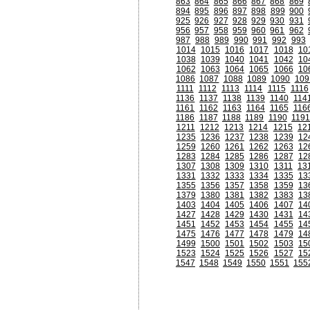
863
864
865
866
867
868
869
894
895
896
897
898
899
900
925
926
927
928
929
930
931
956
957
958
959
960
961
962
987
988
989
990
991
992
993
1014
1015
1016
1017
1018
10
1038
1039
1040
1041
1042
10
1062
1063
1064
1065
1066
10
1086
1087
1088
1089
1090
109
1111
1112
1113
1114
1115
1116
1136
1137
1138
1139
1140
114
1161
1162
1163
1164
1165
116
1186
1187
1188
1189
1190
119
1211
1212
1213
1214
1215
12
1235
1236
1237
1238
1239
12
1259
1260
1261
1262
1263
12
1283
1284
1285
1286
1287
12
1307
1308
1309
1310
1311
13
1331
1332
1333
1334
1335
13
1355
1356
1357
1358
1359
13
1379
1380
1381
1382
1383
13
1403
1404
1405
1406
1407
14
1427
1428
1429
1430
1431
14
1451
1452
1453
1454
1455
14
1475
1476
1477
1478
1479
14
1499
1500
1501
1502
1503
15
1523
1524
1525
1526
1527
15
1547
1548
1549
1550
1551
155