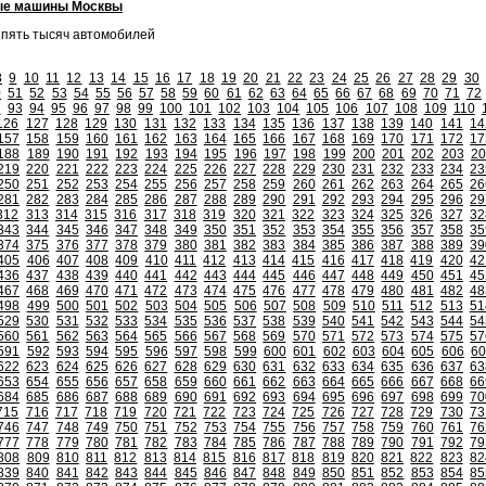
ые машины Москвы
и пять тысяч автомобилей
8
9
10
11
12
13
14
15
16
17
18
19
20
21
22
23
24
25
26
27
28
29
30
0
51
52
53
54
55
56
57
58
59
60
61
62
63
64
65
66
67
68
69
70
71
72
2
93
94
95
96
97
98
99
100
101
102
103
104
105
106
107
108
109
110
126
127
128
129
130
131
132
133
134
135
136
137
138
139
140
141
14
157
158
159
160
161
162
163
164
165
166
167
168
169
170
171
172
17
188
189
190
191
192
193
194
195
196
197
198
199
200
201
202
203
20
219
220
221
222
223
224
225
226
227
228
229
230
231
232
233
234
23
250
251
252
253
254
255
256
257
258
259
260
261
262
263
264
265
26
281
282
283
284
285
286
287
288
289
290
291
292
293
294
295
296
29
312
313
314
315
316
317
318
319
320
321
322
323
324
325
326
327
32
343
344
345
346
347
348
349
350
351
352
353
354
355
356
357
358
35
374
375
376
377
378
379
380
381
382
383
384
385
386
387
388
389
39
405
406
407
408
409
410
411
412
413
414
415
416
417
418
419
420
42
436
437
438
439
440
441
442
443
444
445
446
447
448
449
450
451
45
467
468
469
470
471
472
473
474
475
476
477
478
479
480
481
482
48
498
499
500
501
502
503
504
505
506
507
508
509
510
511
512
513
51
529
530
531
532
533
534
535
536
537
538
539
540
541
542
543
544
54
560
561
562
563
564
565
566
567
568
569
570
571
572
573
574
575
57
591
592
593
594
595
596
597
598
599
600
601
602
603
604
605
606
60
622
623
624
625
626
627
628
629
630
631
632
633
634
635
636
637
63
653
654
655
656
657
658
659
660
661
662
663
664
665
666
667
668
66
684
685
686
687
688
689
690
691
692
693
694
695
696
697
698
699
70
715
716
717
718
719
720
721
722
723
724
725
726
727
728
729
730
73
746
747
748
749
750
751
752
753
754
755
756
757
758
759
760
761
76
777
778
779
780
781
782
783
784
785
786
787
788
789
790
791
792
79
808
809
810
811
812
813
814
815
816
817
818
819
820
821
822
823
82
839
840
841
842
843
844
845
846
847
848
849
850
851
852
853
854
85