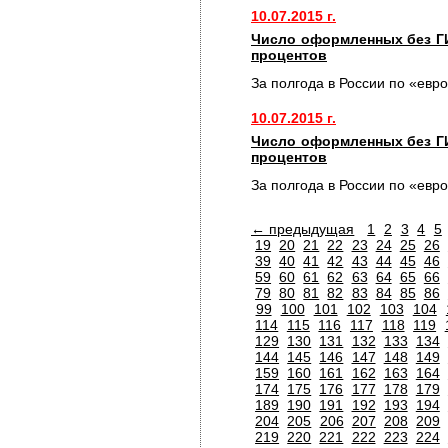
10.07.2015 г.
Число оформленных без Г
процентов
За полгода в России по «евр
10.07.2015 г.
Число оформленных без Г
процентов
За полгода в России по «евр
← предыдущая
1
2
3
4
5
19
20
21
22
23
24
25
26
39
40
41
42
43
44
45
46
59
60
61
62
63
64
65
66
79
80
81
82
83
84
85
86
99
100
101
102
103
104
114
115
116
117
118
119
129
130
131
132
133
134
144
145
146
147
148
149
159
160
161
162
163
164
174
175
176
177
178
179
189
190
191
192
193
194
204
205
206
207
208
209
219
220
221
222
223
224