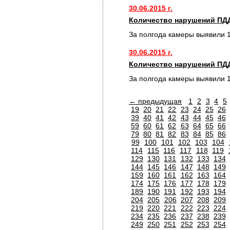
30.06.2015 г.
Количество нарушений ПДД
За полгода камеры выявили 
30.06.2015 г.
Количество нарушений ПДД
За полгода камеры выявили 
← предыдущая
1
2
3
4
5
19
20
21
22
23
24
25
26
39
40
41
42
43
44
45
46
59
60
61
62
63
64
65
66
79
80
81
82
83
84
85
86
99
100
101
102
103
104
114
115
116
117
118
119
129
130
131
132
133
134
144
145
146
147
148
149
159
160
161
162
163
164
174
175
176
177
178
179
189
190
191
192
193
194
204
205
206
207
208
209
219
220
221
222
223
224
234
235
236
237
238
239
249
250
251
252
253
254