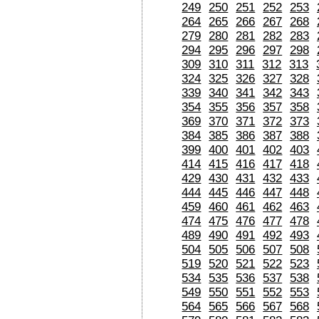
249
250
251
252
253
264
265
266
267
268
279
280
281
282
283
294
295
296
297
298
309
310
311
312
313
324
325
326
327
328
339
340
341
342
343
354
355
356
357
358
369
370
371
372
373
384
385
386
387
388
399
400
401
402
403
414
415
416
417
418
429
430
431
432
433
444
445
446
447
448
459
460
461
462
463
474
475
476
477
478
489
490
491
492
493
504
505
506
507
508
519
520
521
522
523
534
535
536
537
538
549
550
551
552
553
564
565
566
567
568