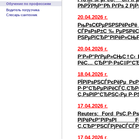
Обучение по профессиям
РћРЎРђР“Рћ РґРѕ 2 Р
Водитель погрузчика
Слесарь-сантехник
20.04.2026 г.
РњРѕС€РµРЅРЅРёРє
СЃРѕРѕР±С‰РµРЅРёСЏ
РЅРµРїСЂР°РІРёР»СЊР
20.04.2026 г.
Р’Р»Р°РґРµР»СЊС†С‹ E
РёС… СЂР°Р·РѕС‡Р°СЂР
18.04.2026 г.
РЇРїРѕРЅСЃРєРёРµ РєР
Р·Р°СЂРµРіРёСЃС‚
С‚РѕРІР°СЂРЅС‹Рµ Р·Р
17.04.2026 г.
Reuters: Ford РѕС‚Р·Р
РїРёРєР°РїРѕРІ 
С‚СЂР°РЅСЃРјРёСЃСЃР
17.04.2026 г.