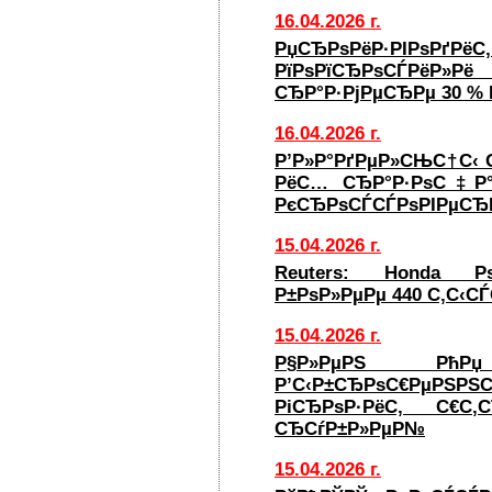
16.04.2026 г.
РџСЂРѕРёР·РІРѕРґР
РїРѕРїСЂРѕСЃРёР»Р
СЂР°Р·РјРµСЂРµ 30 % 
16.04.2026 г.
Р’Р»Р°РґРµР»СЊС†С‹ G
РёС… СЂР°Р·РѕС‡Р°
РєСЂРѕСЃСЃРѕРІРµСЂ
15.04.2026 г.
Reuters: Honda Рѕ
Р±РѕР»РµРµ 440 С‚С‹С
15.04.2026 г.
Р§Р»РµРЅ Рћ
Р’С‹Р±СЂРѕС€РµРЅ
РіСЂРѕР·РёС‚ С€С
СЂСѓР±Р»РµР№
15.04.2026 г.