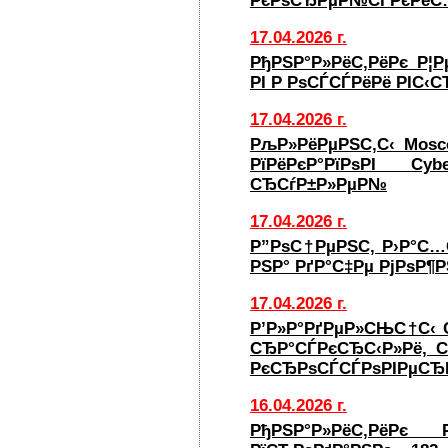
РєРѕСЂРµР№СЃРєРёС… 
17.04.2026 г.
РђРЅР°Р»РёС‚РёРє Р¦Р
РІ Р РѕСЃСЃРёРё РІС‹
17.04.2026 г.
РљР»РёРµРЅС‚С‹ Mosc
РїРёРєР°РїРѕРІ Cy
СЂСѓР±Р»РµР№
17.04.2026 г.
Р”РѕС†РµРЅС‚ Р›Р°С…С
РЅР° РґР°С‡Рµ РјРѕР¶
17.04.2026 г.
Р’Р»Р°РґРµР»СЊС†С‹ С
СЂР°СЃРєСЂС‹Р»Рё, 
РєСЂРѕСЃСЃРѕРІРµСЂ
16.04.2026 г.
РђРЅР°Р»РёС‚РёРє