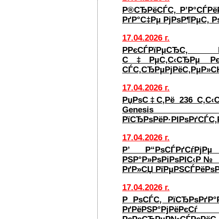
Р®СЂРёСЃС‚ Р’Р°СЃРё
РґР°С‡Рµ РјРѕР¶РµС‚
17.04.2026 г.
Р­РєСЃРїРµСЂС‚ Р
С‡РµС‚С‹СЂРµ РєСЂ
СЃС‚СЂРµРјРёС‚РµР»С
17.04.2026 г.
РџРѕС‡С‚Рё 236 С‚С‹
Genesis Рј
РїСЂРѕРёР·РІРѕРґСЃС
17.04.2026 г.
Р’ Р“РѕСЃРґСѓРјРµ
РЅР°Р»РѕРіРѕРІС‹Р№ 
РґР»СЏ РїРµРЅСЃРёРѕ
17.04.2026 г.
Р РѕСЃС‚ РїСЂРѕРґР
РґРёРЅР°РјРёР