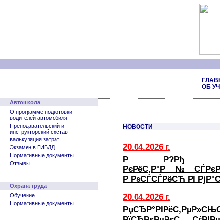
ГЛАВ
ОБ У
Автошкола
О программе подготовки
водителей автомобиля
Преподавательский и
НОВОСТИ
инструкторский состав
Калькуляция затрат
20.04.2026 г.
Экзамен в ГИБДД
Нормативные документы
Р Р?Рђ РќРѕРІ
Отзывы
РєРёС‚Р°Р№СЃРєР
Р РѕСЃСЃРёСЋ РІ РјР°С
Охрана труда
Обучение
20.04.2026 г.
Нормативные документы
РџСЂР°РІРёС‚РµР»СЊС
РїСЂРѕРµРєС‚ СѓРІ