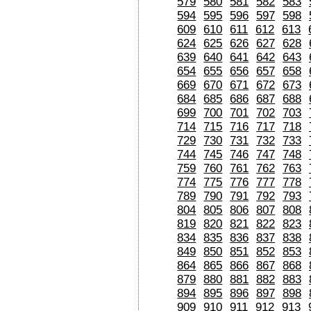
579
580
581
582
583
594
595
596
597
598
609
610
611
612
613
624
625
626
627
628
639
640
641
642
643
654
655
656
657
658
669
670
671
672
673
684
685
686
687
688
699
700
701
702
703
714
715
716
717
718
729
730
731
732
733
744
745
746
747
748
759
760
761
762
763
774
775
776
777
778
789
790
791
792
793
804
805
806
807
808
819
820
821
822
823
834
835
836
837
838
849
850
851
852
853
864
865
866
867
868
879
880
881
882
883
894
895
896
897
898
909
910
911
912
913