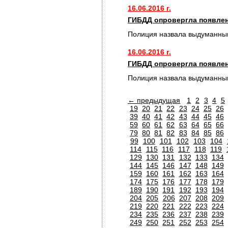
16.06.2016 г.
ГИБДД опровергла появлен
Полиция назвала выдуманным
16.06.2016 г.
ГИБДД опровергла появлен
Полиция назвала выдуманным
← предыдущая
1
2
3
4
5
19
20
21
22
23
24
25
26
39
40
41
42
43
44
45
46
59
60
61
62
63
64
65
66
79
80
81
82
83
84
85
86
99
100
101
102
103
104
114
115
116
117
118
119
129
130
131
132
133
134
144
145
146
147
148
149
159
160
161
162
163
164
174
175
176
177
178
179
189
190
191
192
193
194
204
205
206
207
208
209
219
220
221
222
223
224
234
235
236
237
238
239
249
250
251
252
253
254