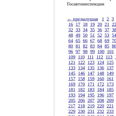
Госавтоинспекции
← предыдущая
1
2
3
16
17
18
19
20
21
2
32
33
34
35
36
37
3
48
49
50
51
52
53
5
64
65
66
67
68
69
7
80
81
82
83
84
85
8
96
97
98
99
100
101
109
110
111
112
113
121
122
123
124
125
133
134
135
136
137
145
146
147
148
149
157
158
159
160
161
169
170
171
172
173
181
182
183
184
185
193
194
195
196
197
205
206
207
208
209
217
218
219
220
221
229
230
231
232
233