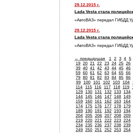
29.12.2015 г.
Lada Vesta стала полицей
«АвтоВАЗ» передал ГИБДД У
29.12.2015 г.
Lada Vesta стала полицей
«АвтоВАЗ» передал ГИБДД У
← предыдущая
1
2
3
4
5
19
20
21
22
23
24
25
26
39
40
41
42
43
44
45
46
59
60
61
62
63
64
65
66
79
80
81
82
83
84
85
86
99
100
101
102
103
104
114
115
116
117
118
119
129
130
131
132
133
134
144
145
146
147
148
149
159
160
161
162
163
164
174
175
176
177
178
179
189
190
191
192
193
194
204
205
206
207
208
209
219
220
221
222
223
224
234
235
236
237
238
239
249
250
251
252
253
254