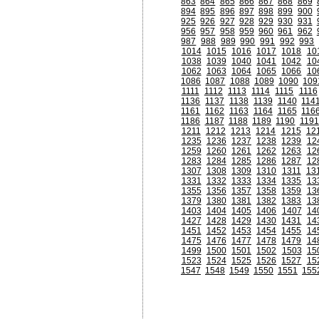
863
864
865
866
867
868
869
894
895
896
897
898
899
900
925
926
927
928
929
930
931
956
957
958
959
960
961
962
987
988
989
990
991
992
993
1014
1015
1016
1017
1018
10
1038
1039
1040
1041
1042
10
1062
1063
1064
1065
1066
10
1086
1087
1088
1089
1090
109
1111
1112
1113
1114
1115
1116
1136
1137
1138
1139
1140
114
1161
1162
1163
1164
1165
116
1186
1187
1188
1189
1190
1191
1211
1212
1213
1214
1215
12
1235
1236
1237
1238
1239
12
1259
1260
1261
1262
1263
12
1283
1284
1285
1286
1287
12
1307
1308
1309
1310
1311
13
1331
1332
1333
1334
1335
13
1355
1356
1357
1358
1359
13
1379
1380
1381
1382
1383
13
1403
1404
1405
1406
1407
14
1427
1428
1429
1430
1431
14
1451
1452
1453
1454
1455
14
1475
1476
1477
1478
1479
14
1499
1500
1501
1502
1503
15
1523
1524
1525
1526
1527
15
1547
1548
1549
1550
1551
155