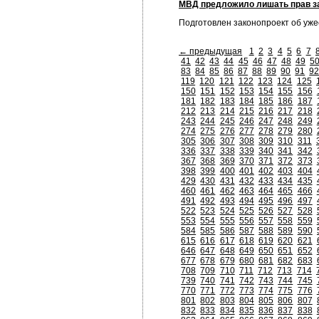
МВД предложило лишать прав за
Подготовлен законопроект об уж
← предыдущая
1
2
3
4
5
6
7
41
42
43
44
45
46
47
48
49
5
83
84
85
86
87
88
89
90
91
9
119
120
121
122
123
124
125
150
151
152
153
154
155
156
181
182
183
184
185
186
187
212
213
214
215
216
217
218
243
244
245
246
247
248
249
274
275
276
277
278
279
280
305
306
307
308
309
310
311
336
337
338
339
340
341
342
367
368
369
370
371
372
373
398
399
400
401
402
403
404
429
430
431
432
433
434
435
460
461
462
463
464
465
466
491
492
493
494
495
496
497
522
523
524
525
526
527
528
553
554
555
556
557
558
559
584
585
586
587
588
589
590
615
616
617
618
619
620
621
646
647
648
649
650
651
652
677
678
679
680
681
682
683
708
709
710
711
712
713
714
739
740
741
742
743
744
745
770
771
772
773
774
775
776
801
802
803
804
805
806
807
832
833
834
835
836
837
838