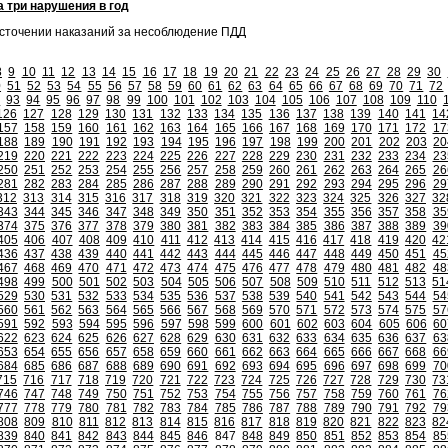
 три нарушения в год
есточении наказаний за несоблюдение ПДД
8
9
10
11
12
13
14
15
16
17
18
19
20
21
22
23
24
25
26
27
28
29
30
0
51
52
53
54
55
56
57
58
59
60
61
62
63
64
65
66
67
68
69
70
71
72
2
93
94
95
96
97
98
99
100
101
102
103
104
105
106
107
108
109
110
126
127
128
129
130
131
132
133
134
135
136
137
138
139
140
141
14
157
158
159
160
161
162
163
164
165
166
167
168
169
170
171
172
17
188
189
190
191
192
193
194
195
196
197
198
199
200
201
202
203
20
219
220
221
222
223
224
225
226
227
228
229
230
231
232
233
234
23
250
251
252
253
254
255
256
257
258
259
260
261
262
263
264
265
26
281
282
283
284
285
286
287
288
289
290
291
292
293
294
295
296
29
312
313
314
315
316
317
318
319
320
321
322
323
324
325
326
327
32
343
344
345
346
347
348
349
350
351
352
353
354
355
356
357
358
35
374
375
376
377
378
379
380
381
382
383
384
385
386
387
388
389
39
405
406
407
408
409
410
411
412
413
414
415
416
417
418
419
420
42
436
437
438
439
440
441
442
443
444
445
446
447
448
449
450
451
45
467
468
469
470
471
472
473
474
475
476
477
478
479
480
481
482
48
498
499
500
501
502
503
504
505
506
507
508
509
510
511
512
513
51
529
530
531
532
533
534
535
536
537
538
539
540
541
542
543
544
54
560
561
562
563
564
565
566
567
568
569
570
571
572
573
574
575
57
591
592
593
594
595
596
597
598
599
600
601
602
603
604
605
606
60
622
623
624
625
626
627
628
629
630
631
632
633
634
635
636
637
63
653
654
655
656
657
658
659
660
661
662
663
664
665
666
667
668
66
684
685
686
687
688
689
690
691
692
693
694
695
696
697
698
699
70
715
716
717
718
719
720
721
722
723
724
725
726
727
728
729
730
73
746
747
748
749
750
751
752
753
754
755
756
757
758
759
760
761
76
777
778
779
780
781
782
783
784
785
786
787
788
789
790
791
792
79
808
809
810
811
812
813
814
815
816
817
818
819
820
821
822
823
82
839
840
841
842
843
844
845
846
847
848
849
850
851
852
853
854
85