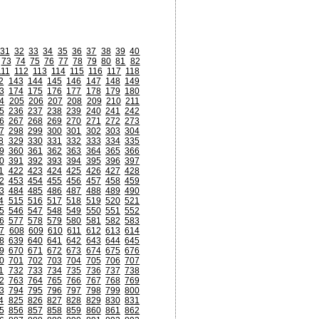
31
32
33
34
35
36
37
38
39
40
73
74
75
76
77
78
79
80
81
82
111
112
113
114
115
116
117
118
2
143
144
145
146
147
148
149
3
174
175
176
177
178
179
180
4
205
206
207
208
209
210
211
5
236
237
238
239
240
241
242
6
267
268
269
270
271
272
273
7
298
299
300
301
302
303
304
8
329
330
331
332
333
334
335
9
360
361
362
363
364
365
366
0
391
392
393
394
395
396
397
1
422
423
424
425
426
427
428
2
453
454
455
456
457
458
459
3
484
485
486
487
488
489
490
4
515
516
517
518
519
520
521
5
546
547
548
549
550
551
552
6
577
578
579
580
581
582
583
7
608
609
610
611
612
613
614
8
639
640
641
642
643
644
645
9
670
671
672
673
674
675
676
0
701
702
703
704
705
706
707
1
732
733
734
735
736
737
738
2
763
764
765
766
767
768
769
3
794
795
796
797
798
799
800
4
825
826
827
828
829
830
831
5
856
857
858
859
860
861
862