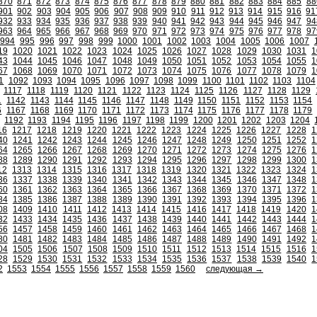
870
871
872
873
874
875
876
877
878
879
880
881
882
883
884
885
88
901
902
903
904
905
906
907
908
909
910
911
912
913
914
915
916
91
932
933
934
935
936
937
938
939
940
941
942
943
944
945
946
947
94
963
964
965
966
967
968
969
970
971
972
973
974
975
976
977
978
97
994
995
996
997
998
999
1000
1001
1002
1003
1004
1005
1006
1007
19
1020
1021
1022
1023
1024
1025
1026
1027
1028
1029
1030
1031
1
43
1044
1045
1046
1047
1048
1049
1050
1051
1052
1053
1054
1055
1
67
1068
1069
1070
1071
1072
1073
1074
1075
1076
1077
1078
1079
1
1
1092
1093
1094
1095
1096
1097
1098
1099
1100
1101
1102
1103
1104
1117
1118
1119
1120
1121
1122
1123
1124
1125
1126
1127
1128
1129
1
1142
1143
1144
1145
1146
1147
1148
1149
1150
1151
1152
1153
1154
6
1167
1168
1169
1170
1171
1172
1173
1174
1175
1176
1177
1178
1179
1192
1193
1194
1195
1196
1197
1198
1199
1200
1201
1202
1203
1204
16
1217
1218
1219
1220
1221
1222
1223
1224
1225
1226
1227
1228
1
40
1241
1242
1243
1244
1245
1246
1247
1248
1249
1250
1251
1252
1
64
1265
1266
1267
1268
1269
1270
1271
1272
1273
1274
1275
1276
1
88
1289
1290
1291
1292
1293
1294
1295
1296
1297
1298
1299
1300
1
12
1313
1314
1315
1316
1317
1318
1319
1320
1321
1322
1323
1324
1
36
1337
1338
1339
1340
1341
1342
1343
1344
1345
1346
1347
1348
1
60
1361
1362
1363
1364
1365
1366
1367
1368
1369
1370
1371
1372
1
84
1385
1386
1387
1388
1389
1390
1391
1392
1393
1394
1395
1396
1
08
1409
1410
1411
1412
1413
1414
1415
1416
1417
1418
1419
1420
1
32
1433
1434
1435
1436
1437
1438
1439
1440
1441
1442
1443
1444
1
56
1457
1458
1459
1460
1461
1462
1463
1464
1465
1466
1467
1468
1
80
1481
1482
1483
1484
1485
1486
1487
1488
1489
1490
1491
1492
1
04
1505
1506
1507
1508
1509
1510
1511
1512
1513
1514
1515
1516
1
28
1529
1530
1531
1532
1533
1534
1535
1536
1537
1538
1539
1540
1
2
1553
1554
1555
1556
1557
1558
1559
1560
следующая →