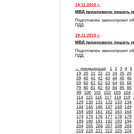
19.11.2015 г.
МВД предложило лишать пр
Подготовлен законопроект о
ПДД
19.11.2015 г.
МВД предложило лишать пр
Подготовлен законопроект о
ПДД
← предыдущая
1
2
3
4
5
19
20
21
22
23
24
25
26
39
40
41
42
43
44
45
46
59
60
61
62
63
64
65
66
79
80
81
82
83
84
85
86
99
100
101
102
103
104
114
115
116
117
118
119
129
130
131
132
133
134
144
145
146
147
148
149
159
160
161
162
163
164
174
175
176
177
178
179
189
190
191
192
193
194
204
205
206
207
208
209
219
220
221
222
223
224