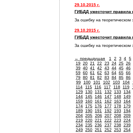
29.10.2015 г.
ГИБДД ужесточит правила 
За ошибку на теоретическом 
29.10.2015 г.
ГИБДД ужесточит правила 
За ошибку на теоретическом 
← предыдущая
1
2
3
4
5
19
20
21
22
23
24
25
26
39
40
41
42
43
44
45
46
59
60
61
62
63
64
65
66
79
80
81
82
83
84
85
86
99
100
101
102
103
104
114
115
116
117
118
119
129
130
131
132
133
134
144
145
146
147
148
149
159
160
161
162
163
164
174
175
176
177
178
179
189
190
191
192
193
194
204
205
206
207
208
209
219
220
221
222
223
224
234
235
236
237
238
239
249
250
251
252
253
254